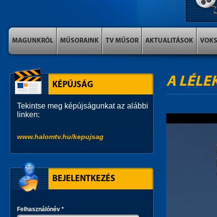
MAGUNKRÓL
MŰSORAINK
TV MŰSOR
AKTUALITÁSOK
VOK
A LÉLE
KÉPÚJSÁG
Tekintse meg képújságunkat az alábbi
linken:
www.halomtv.hu/kepujsag
BEJELENTKEZÉS
Felhasználónév
*