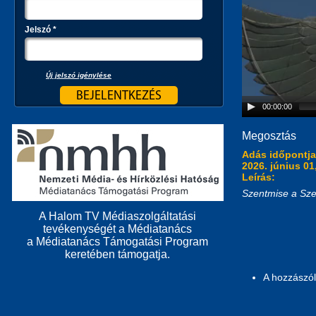
Jelszó
*
Új jelszó igénylése
00:00:00
Megosztás
Adás időpontj
2026. június 01
Leírás:
Szentmise a Sze
A Halom TV Médiaszolgáltatási
tevékenységét a Médiatanács
a Médiatanács Támogatási Program
keretében támogatja.
A hozzászó