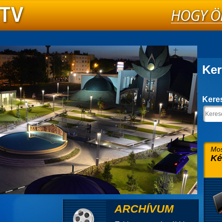
Ker
Kere
Mos
Ké
ARCHÍVUM