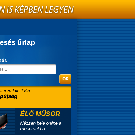
esés űrlap
sés
t a Halom TV-n:
pújság
ÉLŐ MŰSOR
Nézzen bele online a
műsorunkba