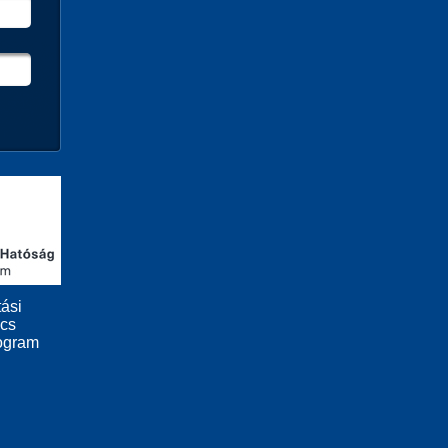
ási
ács
ogram