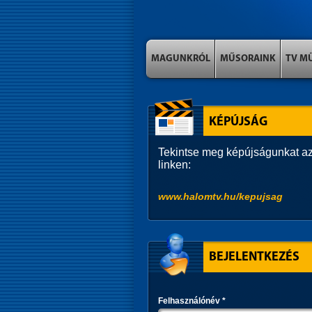
MAGUNKRÓL
MŰSORAINK
TV M
KÉPÚJSÁG
Tekintse meg képújságunkat az
linken:
www.halomtv.hu/kepujsag
BEJELENTKEZÉS
Felhasználónév
*