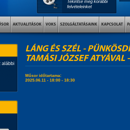
Tekintse meg korábbi
felvételeinket
ŰSOR
AKTUALITÁSOK
VOKS
SZOLGÁLTATÁSAINK
KAPCSOLAT
P
LÁNG ÉS SZÉL - PÜNKÖSD
TAMÁSI JÓZSEF ATYÁVAL -
 alábbi
Műsor időtartama:
2025.06.11 -
18:00
-
18:30