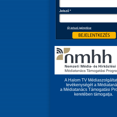
Jelszó
*
Új jelszó igénylése
A Halom TV Médiaszolgáltat
tevékenységét a Médiatan
a Médiatanács Támogatási Pr
keretében támogatja.