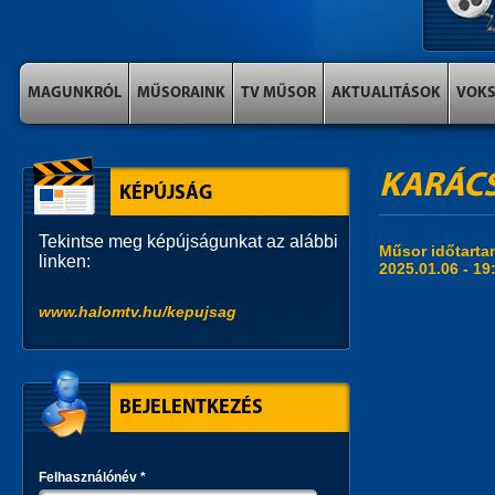
MAGUNKRÓL
MŰSORAINK
TV MŰSOR
AKTUALITÁSOK
VOK
KARÁCS
KÉPÚJSÁG
Tekintse meg képújságunkat az alábbi
Műsor időtart
linken:
2025.01.06 -
19
www.halomtv.hu/kepujsag
BEJELENTKEZÉS
Felhasználónév
*