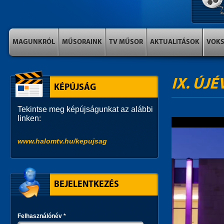
MAGUNKRÓL
MŰSORAINK
TV MŰSOR
AKTUALITÁSOK
VOK
IX. ÚJ
KÉPÚJSÁG
Tekintse meg képújságunkat az alábbi
linken:
www.halomtv.hu/kepujsag
BEJELENTKEZÉS
Felhasználónév
*