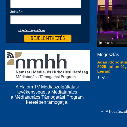
Jelszó
*
Új jelszó igénylése
00:00
Megosztás
Adás időpontj
2025. július 01
Leírás:
1. rész
A Halom TV Médiaszolgáltatási
tevékenységét a Médiatanács
a Médiatanács Támogatási Program
keretében támogatja.
A hozzászó