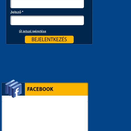
Jelszó
*
Új jelszó igénylése
FACEBOOK