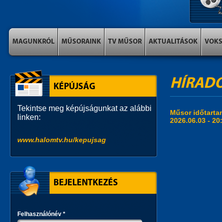
MAGUNKRÓL
MŰSORAINK
TV MŰSOR
AKTUALITÁSOK
VOK
HÍRADÓ 
KÉPÚJSÁG
Tekintse meg képújságunkat az alábbi
Műsor időtart
linken:
2026.06.03 -
20
www.halomtv.hu/kepujsag
BEJELENTKEZÉS
Felhasználónév
*