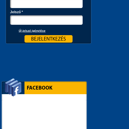
Jelszó
*
Új jelszó igénylése
FACEBOOK