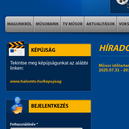
MAGUNKRÓL
MŰSORAINK
TV MŰSOR
AKTUALITÁSOK
VOK
HÍRADÓ 
KÉPÚJSÁG
Tekintse meg képújságunkat az alábbi
Műsor időtart
linken:
2025.07.31 -
20
www.halomtv.hu/kepujsag
BEJELENTKEZÉS
Felhasználónév
*