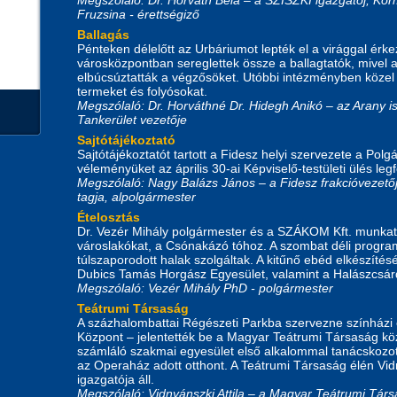
Fruzsina - érettségiző
Ballagás
Pénteken délelőtt az Urbáriumot lepték el a virággal érk
városközpontban sereglettek össze a ballagtatók, mivel 
elbúcsúztatták a végzősöket. Utóbbi intézményben közel 6
termeket és folyósokat.
Megszólaló: Dr. Horváthné Dr. Hidegh Anikó – az Arany is
Tankerület vezetője
Sajtótájékoztató
Sajtótájékoztatót tartott a Fidesz helyi szervezete a Polg
véleményüket az április 30-ai Képviselő-testületi ülés leg
Megszólaló: Nagy Balázs János – a Fidesz frakcióvezetőj
tagja, alpolgármester
Ételosztás
Dr. Vezér Mihály polgármester és a SZÁKOM Kft. munkatár
városlakókat, a Csónakázó tóhoz. A szombat déli progra
túlszaporodott halak szolgáltak. A kitűnő ebéd elkészítés
Dubics Tamás Horgász Egyesület, valamint a Halászcsárd
Megszólaló: Vezér Mihály PhD - polgármester
Teátrumi Társaság
A százhalombattai Régészeti Parkba szervezne színházi 
Központ – jelentették be a Magyar Teátrumi Társaság kö
számláló szakmai egyesület első alkalommal tanácskozo
az Operaház adott otthont. A Teátrumi Társaság élén Vid
igazgatója áll.
Megszólaló: Vidnyánszki Attila – a Magyar Teátrumi Társ