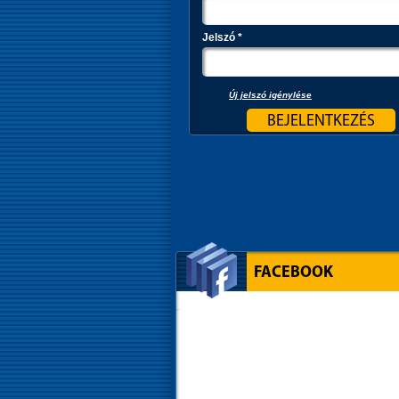
Jelszó
*
Új jelszó igénylése
FACEBOOK