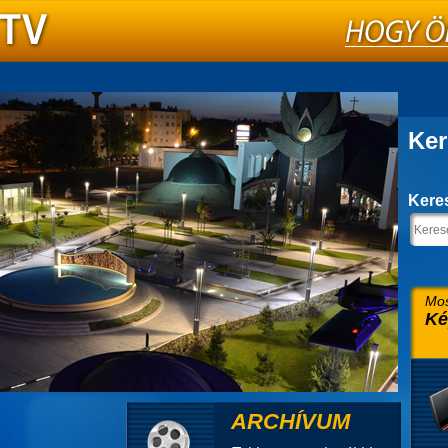
Ker
Kere
Mos
Ké
ARCHÍVUM