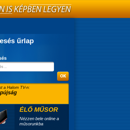
esés űrlap
sés
t a Halom TV-n:
pújság
ÉLŐ MŰSOR
Nézzen bele online a
műsorunkba