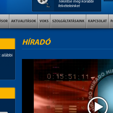
Tekintse meg korábbi
felvételeinket
ŰSOR
AKTUALITÁSOK
VOKS
SZOLGÁLTATÁSAINK
KAPCSOLAT
P
HÍRADÓ
 alábbi