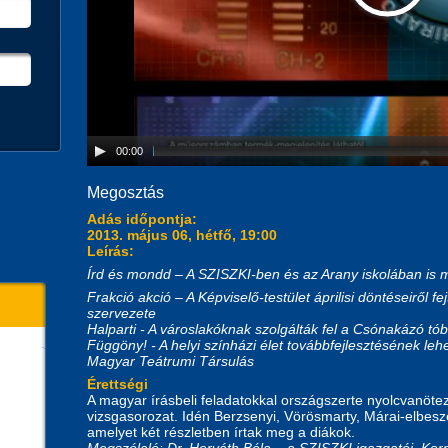
00:00
Megosztás
Adás időpontja:
2013. május 06, hétfő, 19:00
Leírás:
Írd és mondd – A SZISZKI-ben és az Arany iskolában is 
Frakció akció – A Képviselő-testület áprilisi döntéseiről f
szervezete
Halparti - A városlakóknak szolgálták fel a Csónakázó tób
Függöny! - A helyi színházi élet továbbfejlesztésének leh
Magyar Teátrumi Társulás
Érettségi
A magyar írásbeli feladatokkal országszerte nyolcvanötez
vizsgasorozat. Idén Berzsenyi, Vörösmarty, Márai-elbeszé
amelyet két részletben írtak meg a diákok.
Megszólaló: Dr. Horváth Béla – a SZISZKI igazgatój, Kor