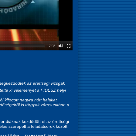
17:03
megkezdődtek az érettségi vizsgák
ejtette ki véleményét a FIDESZ helyi
ól kifogott nagyra nőtt halakat
etőségeiről is tárgyalt városunkban a
er diáknak kezdődött el az érettségi
lés szerepelt a feladatsorok között,
mos Vivien – érettségiző, Nagy