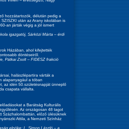
ező hozzátartozók, délután pedig a
a SZISZKI után az Arany iskolában is
0-an járták végig a jól ismert
kola igazgatój, Sárközi Márta – érdi
árok Házában, ahol kifejtették
fontosabb döntéseiről.
e, Pátkai Zsolt – FIDESZ frakció
sai, halászlépartira várták a
m alapanyagául a tóban
ét, az idén 50.születésnapját ünneplő
a csapata vállalta.
előadásokat a Barátság Kulturális
zgyűlésén. Az országosan 48 tagot
tt Százhalombattán, előző ülésüknek
nyánszki Attila, a Nemzeti Színház
aság elnöke; L. Simon László – a