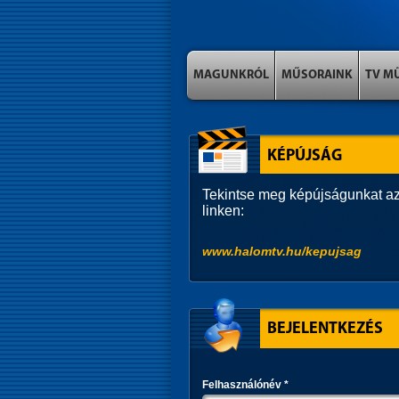
MAGUNKRÓL
MŰSORAINK
TV M
KÉPÚJSÁG
Tekintse meg képújságunkat az
linken:
www.halomtv.hu/kepujsag
BEJELENTKEZÉS
Felhasználónév
*