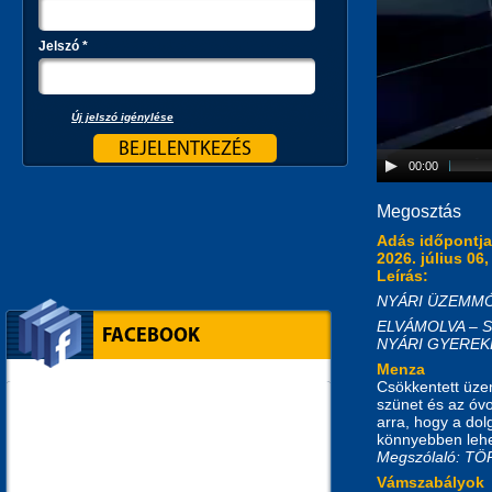
Jelszó
*
Új jelszó igénylése
00:00
Megosztás
Adás időpontj
2026. július 06,
Leírás:
NYÁRI ÜZEMMÓD 
ELVÁMOLVA – Sok
FACEBOOK
NYÁRI GYEREKEK 
Menza
Csökkentett üze
szünet és az óv
arra, hogy a do
könnyebben lehe
Megszólaló: 
Vámszabályok