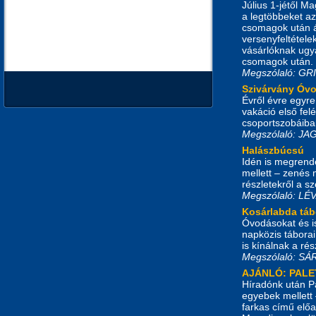
Július 1-jétől M
a legtöbbeket az
csomagok után ár
versenyfeltétele
vásárlóknak ugya
csomagok után.
Megszólaló: G
Szivárvány Óv
Évről évre egyre
vakáció első fe
csoportszobáiban
Megszólaló: J
Halászbúcsú
Idén is megrend
mellett – zenés
részletekről a s
Megszólaló: L
Kosárlabda táb
Óvodásokat és i
napközis táborai
is kínálnak a ré
Megszólaló: S
AJÁNLÓ: PALE
Híradónk után Pa
egyebek mellett
farkas című előa