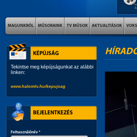
MAGUNKRÓL
MŰSORAINK
TV MŰSOR
AKTUALITÁSOK
VOK
HÍRAD
KÉPÚJSÁG
Tekintse meg képújságunkat az alábbi
linken:
www.halomtv.hu/kepujsag
BEJELENTKEZÉS
Felhasználónév
*