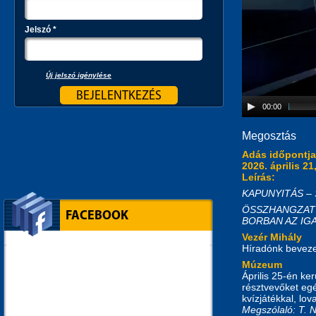
Jelszó
*
Új jelszó igénylése
00:00
Megosztás
Adás időpontj
2026. április 21
Leírás:
KAPUNYITÁS – Sz
ÖSSZHANGZAT – N
FACEBOOK
BORBAN AZ IGAZS
Vezér Mihály
Híradónk beveze
Múzeum
Április 25-én ke
résztvevőket eg
kvízjátékkal, lo
Megszólaló: T