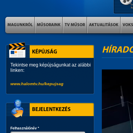
MAGUNKRÓL
MŰSORAINK
TV MŰSOR
AKTUALITÁSOK
VOK
HÍRAD
KÉPÚJSÁG
Tekintse meg képújságunkat az alábbi
linken:
www.halomtv.hu/kepujsag
BEJELENTKEZÉS
Felhasználónév
*