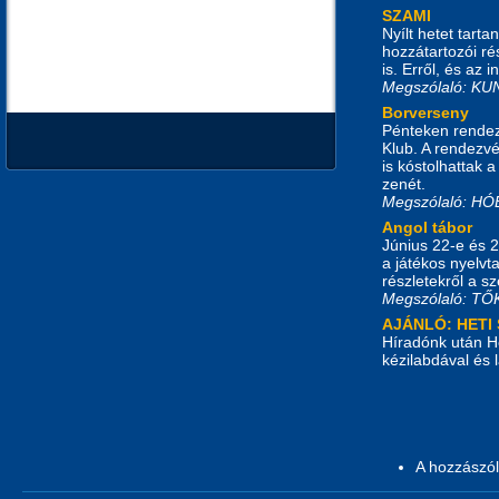
SZAMI
Nyílt hetet tart
hozzátartozói ré
is. Erről, és az
Megszólaló: K
Borverseny
Pénteken rendez
Klub. A rendezvé
is kóstolhattak a
zenét.
Megszólaló: 
Angol tábor
Június 22-e és 2
a játékos nyelvt
részletekről a s
Megszólaló: T
AJÁNLÓ: HETI
Híradónk után He
kézilabdával és 
A hozzászó