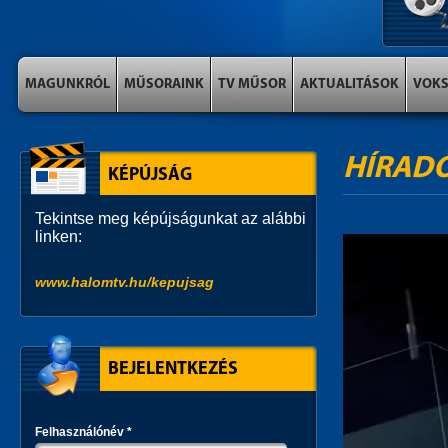
MAGUNKRÓL
MŰSORAINK
TV MŰSOR
AKTUALITÁSOK
VOK
HÍRAD
KÉPÚJSÁG
Tekintse meg képújságunkat az alábbi
linken:
www.halomtv.hu/kepujsag
BEJELENTKEZÉS
Felhasználónév
*