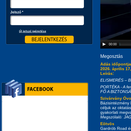
Jelszó
*
Új jelszó igénylése
00:00
Megosztás
Adás időpontj
2026. április 17
Leírás:
ELISMERÉS – Báz
PORTÉKA - A fen
FACEBOOK
FŐ A BIZTONSÁG
Szivárvány Óv
Bázisintézmény l
céljuk az oktatá
gyakorlati megva
Megszólaló: J
Eötvös
Gardrób Road és