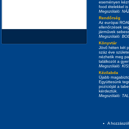
eseményen kézmű
food ételekkel is
Megszólaló: N
Rendőrség
Az európai ROAD
ellenőrzések se
járművek sebessé
Megszólaló: 
Könyvtár
Jövő héten két 
száz éve születe
nézhetik meg pap
találkozót a gye
Megszólaló: K
Kézilabda
Újabb magabiztos
Együttesünk tegn
pozícióját a tab
kérdeztük.
Megszólaló: T
A hozzászó