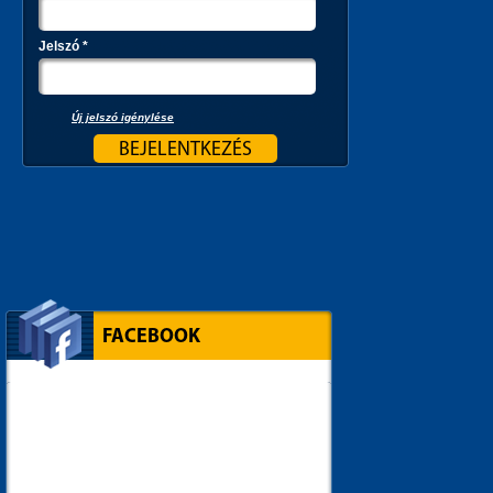
Jelszó
*
Új jelszó igénylése
FACEBOOK