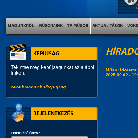
MAGUNKRÓL
MŰSORAINK
TV MŰSOR
AKTUALITÁSOK
VOK
HÍRAD
KÉPÚJSÁG
Tekintse meg képújságunkat az alábbi
Műsor időtart
linken:
2025.09.02 -
19
www.halomtv.hu/kepujsag
BEJELENTKEZÉS
Felhasználónév
*