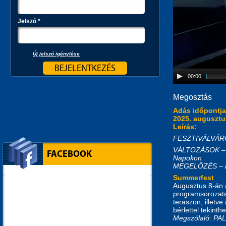
Jelszó
*
Új jelszó igénylése
00:00
Megosztás
Adás időpontj
2025. augusztus
Leírás:
FESZTIVÁLVÁROS
VÁLTOZÁSOK – A f
FACEBOOK
Napokon
MEGELŐZÉS – Bio
Summerfest
Augusztus 8-án 
programsorozata
teraszon, illetv
bérlettel tekint
Megszólaló: P