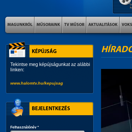
MAGUNKRÓL
MŰSORAINK
TV MŰSOR
AKTUALITÁSOK
VOK
HÍRAD
KÉPÚJSÁG
Tekintse meg képújságunkat az alábbi
linken:
www.halomtv.hu/kepujsag
BEJELENTKEZÉS
Felhasználónév
*