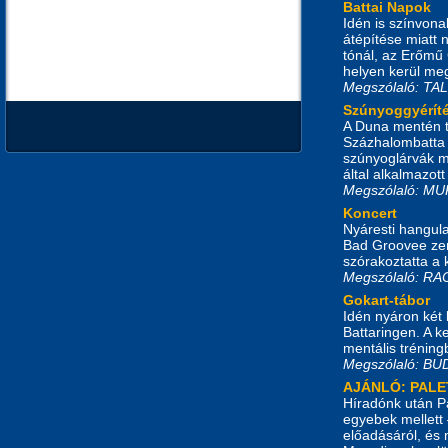
Battai Napok
Idén is színvona
átépítése miatt 
tónál, az Erőmű 
helyen kerül me
Megszólaló: T
Szúnyoggyérít
A Duna mentén ta
Százhalombatta t
szúnyoglárvák m
által alkalmazott
Megszólaló: M
Koncert
Nyáresti hangula
Bad Groovee zen
szórakoztatta a
Megszólaló: R
Gokart-tábor
Idén nyáron két
Battaringen. A 
mentális tréning
Megszólaló: B
AJÁNLÓ: PALE
Híradónk után Pa
egyebek mellett 
előadásáról, és 