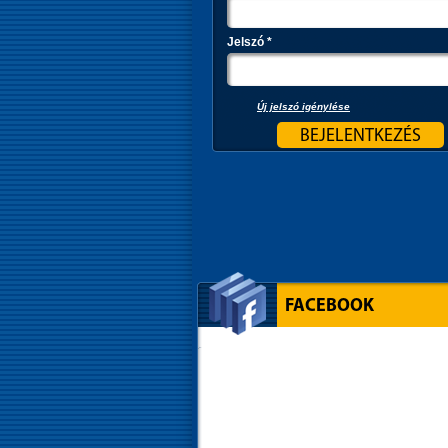
Jelszó
*
Új jelszó igénylése
FACEBOOK