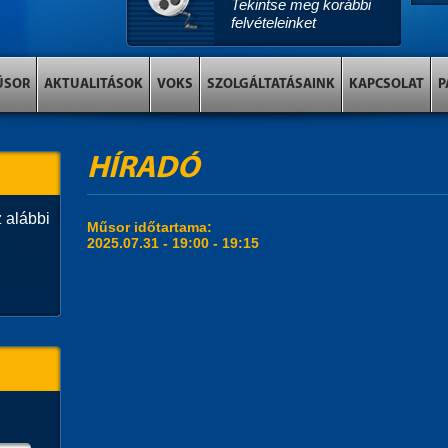
Tekintse meg korábbi
felvételeinket
ŰSOR
AKTUALITÁSOK
VOKS
SZOLGÁLTATÁSAINK
KAPCSOLAT
P
HÍRADÓ
 alábbi
Műsor időtartama:
2025.07.31 -
19:00
-
19:15