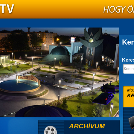
Ker
Kere
Mos
Ké
ARCHÍVUM