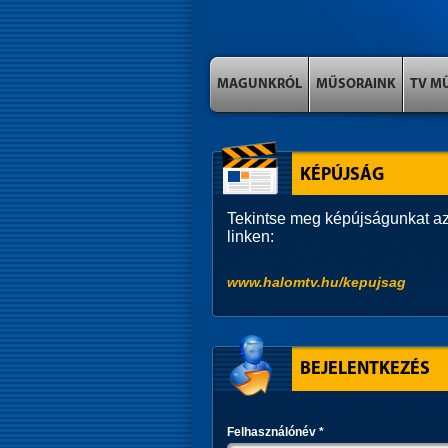
MAGUNKRÓL
MŰSORAINK
TV M
KÉPÚJSÁG
Tekintse meg képújságunkat az
linken:
www.halomtv.hu/kepujsag
BEJELENTKEZÉS
Felhasználónév
*