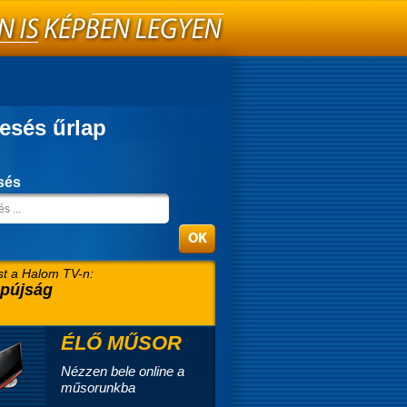
esés űrlap
sés
t a Halom TV-n:
pújság
ÉLŐ MŰSOR
Nézzen bele online a
műsorunkba