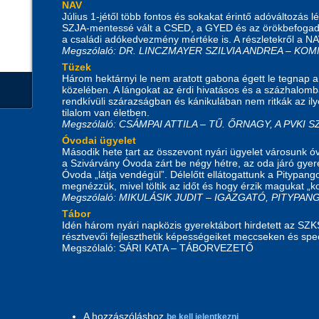
NAV
Július 1-jétől több fontos és sokakat érintő adóváltozás
SZJA-mentessé vált a CSED, a GYED és az örökbefogadás
a családi adókedvezmény mértéke is. A részletekről a N
Megszólaló: DR. LINCZMAYER SZILVIA ANDREA – 
Tüzek
Három hektárnyi le nem aratott gabona égett le tegnap a
közelében. A lángokat az érdi hivatásos és a százhalombat
rendkívüli szárazságban és kánikulában nem ritkák az ily
tilalom van életben.
Megszólaló: CSÁMPAI ATTILA – TŰ. ŐRNAGY, A PVKI 
Óvodai ügyelet
Második hete tart az összevont nyári ügyelet városunk 
a Szivárvány Óvoda zárt be négy hétre, az oda járó gye
Óvoda „látja vendégül”. Délelőtt ellátogattunk a Pitypa
megnézzük, mivel töltik az időt és hogy érzik magukat „k
Megszólaló: MIKULÁSIK JUDIT – IGAZGATÓ, PITYPA
Tábor
Idén három nyári napközis gyerektábort hirdetett az SZ
résztvevői fejleszthetik képességeiket meccseken és spec
Megszólaló: SÁRI KATA – TÁBORVEZETŐ
A hozzászóláshoz
be kell jelentkezni