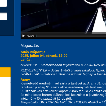
00:00
Megosztás
Adás időpontja:
2025. július 04, péntek, 19:00
Leírás:
ARANY-ÉV – Kiemelkedően teljesítettek a 2024/2025-ös t
KEDVEZMÉNYEK – Július 1-jétől új adószabályok léptek 
SZÁRAZSÁG - Gabonatűzhöz riasztották tegnap a tűzolt
Arany
Kiemelkedő eredménnyel zárta a tanévet az Arany János 
tanulmányi átlag 91 százalékos eredménynek felel meg,
90 százalékos értékelést kapott. A 845 tanuló 23 százalék
és mindössze három diáknak kell készülnie a javítóvizsgár
intézmény főigazgatóját kérdeztük.
Megszólaló: DR. HORVÁTHNÉ DR. HIDEGH ANIKÓ – 