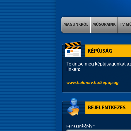
MAGUNKRÓL
MŰSORAINK
TV M
KÉPÚJSÁG
Tekintse meg képújságunkat az
linken:
www.halomtv.hu/kepujsag
BEJELENTKEZÉS
Felhasználónév
*