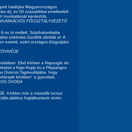
 lépett hatályba Magyarországon.
i díj, és 50 százalékkal emelkedett
AV munkatársát kérdeztük.
KOMMUNIKÁCIÓS FŐOSZTÁLYVEZETŐ
 6-os út mellett, Százhalombatta
tai önkéntes tűzoltók oltották el. A
en esetek, ezért országos tűzgyújtási
SZÓVIVŐJE
óvodáiban. Első körben a Napsugár és
rekeket a Kipp-Kopp és a Pitypangos
ngos Óvárosi Tagóvodájába, hogy
ortársaik körében” a gyerekek.
NGOS ÓVODA
KSE. A héten már a második turnus
iális játékos foglalkozások révén.