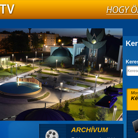
Ker
Kere
Mos
Ké
ARCHÍVUM