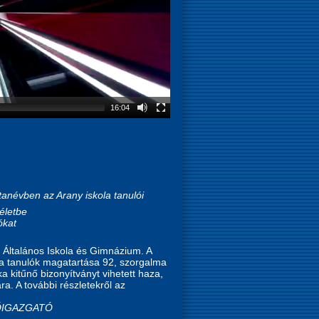
16:04
anévben az Arany iskola tanulói
életbe
ókat
Általános Iskola és Gimnázium. A
 a tanulók magatartása 92, szorgalma
a kitűnő bizonyítványt vihetett haza,
a. A további részletekről az
FŐIGAZGATÓ