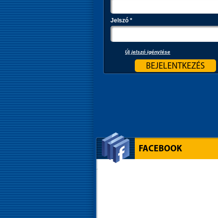
Jelszó
*
Új jelszó igénylése
FACEBOOK