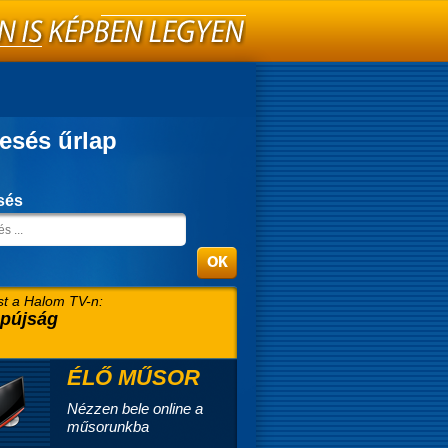
esés űrlap
sés
t a Halom TV-n:
pújság
ÉLŐ MŰSOR
Nézzen bele online a
műsorunkba