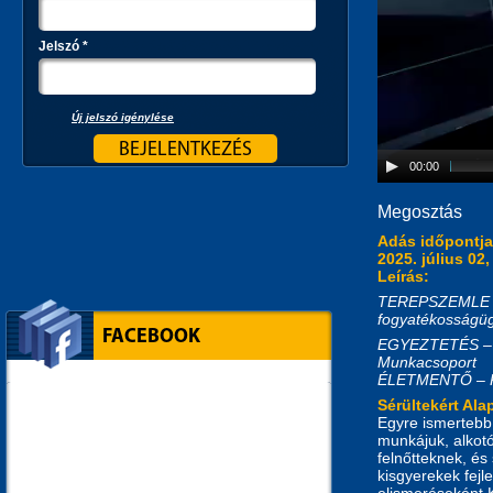
Jelszó
*
Új jelszó igénylése
00:00
Megosztás
Adás időpontj
2025. július 02,
Leírás:
TEREPSZEMLE – A
fogyatékosságügy
FACEBOOK
EGYEZTETÉS – A 
Munkacsoport
ÉLETMENTŐ – Kön
Sérültekért Ala
Egyre ismertebb 
munkájuk, alkotó
felnőtteknek, é
kisgyerekek fej
elismeréseként 