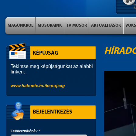
MAGUNKRÓL
MŰSORAINK
TV MŰSOR
AKTUALITÁSOK
VOK
HÍRAD
KÉPÚJSÁG
Tekintse meg képújságunkat az alábbi
linken:
www.halomtv.hu/kepujsag
BEJELENTKEZÉS
Felhasználónév
*