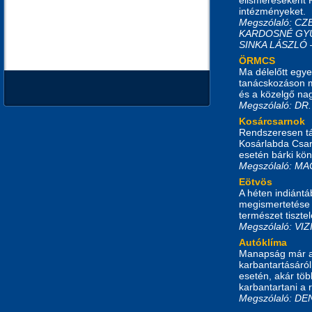
intézményeket.
Megszólaló: C
KARDOSNÉ GYU
SINKA LÁSZLÓ
ÖRMCS
Ma délelőtt egye
tanácskozáson me
és a közelgő na
Megszólaló: D
Kosárcsarnok
Rendszeresen táj
Kosárlabda Csarn
esetén bárki kö
Megszólaló: M
Eötvös
A héten indiántá
megismertetése a
természet tiszte
Megszólaló: 
Autóklíma
Manapság már a
karbantartásáról
esetén, akár több
karbantartani a 
Megszólaló: D