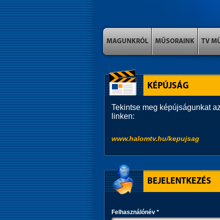
MAGUNKRÓL
MŰSORAINK
TV M
KÉPÚJSÁG
Tekintse meg képújságunkat az
linken:
www.halomtv.hu/kepujsag
BEJELENTKEZÉS
Felhasználónév
*