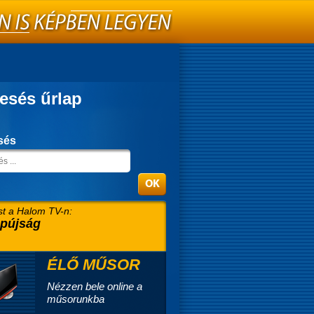
esés űrlap
sés
t a Halom TV-n:
pújság
ÉLŐ MŰSOR
Nézzen bele online a
műsorunkba