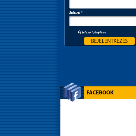
Jelszó
*
Új jelszó igénylése
FACEBOOK