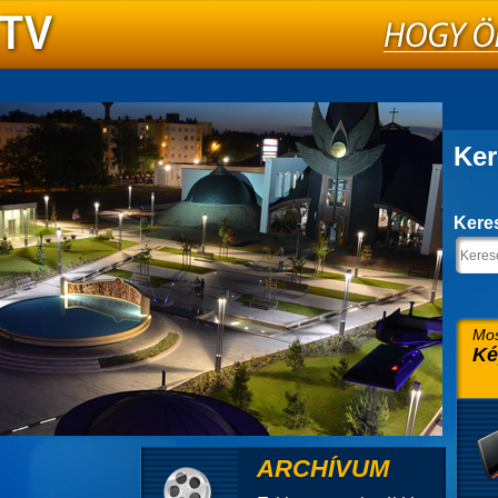
Ker
Kere
Mos
Ké
ARCHÍVUM