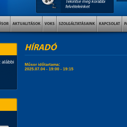
Tekintse meg korábbi
felvételeinket
ŰSOR
AKTUALITÁSOK
VOKS
SZOLGÁLTATÁSAINK
KAPCSOLAT
P
HÍRADÓ
 alábbi
Műsor időtartama:
2025.07.04 -
19:00
-
19:15