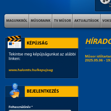
MAGUNKRÓL
MŰSORAINK
TV MŰSOR
AKTUALITÁSOK
VOK
HÍRAD
KÉPÚJSÁG
Tekintse meg képújságunkat az alábbi
Műsor időtart
linken:
2025.05.06 -
19
www.halomtv.hu/kepujsag
BEJELENTKEZÉS
Felhasználónév
*