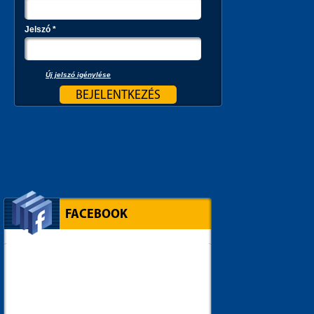
Jelszó
*
Új jelszó igénylése
FACEBOOK