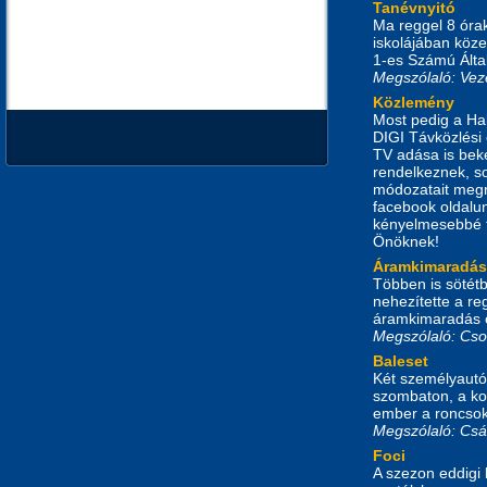
Tanévnyitó
Ma reggel 8 órak
iskolájában köze
1-es Számú Álta
Megszólaló: Vez
Közlemény
Most pedig a Ha
DIGI Távközlési 
TV adása is beker
rendelkeznek, s
módozatait megn
facebook oldalu
kényelmesebbé t
Önöknek!
Áramkimaradás
Többen is sötét
nehezítette a reg
áramkimaradás o
Megszólaló: Cso
Baleset
Két személyautó 
szombaton, a kor
ember a roncsok 
Megszólaló: Csá
Foci
A szezon eddigi