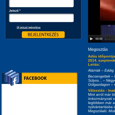
Jelszó
*
Új jelszó igénylése
00:00
Megosztás
Adás időpontj
2014. szeptembe
Leírás:
Aláírták – Eddig
Becsengettek – 
FACEBOOK
Súlyos... – Nég
Gólgazdagon – 4
Választás - lea
Mint arról már t
önkormányzati vá
legtöbben már a
nyilvántartásba i
Megszólaló: Mol