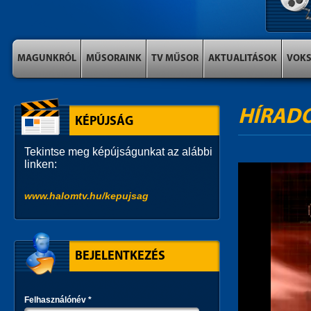
MAGUNKRÓL
MŰSORAINK
TV MŰSOR
AKTUALITÁSOK
VOK
HÍRAD
KÉPÚJSÁG
Tekintse meg képújságunkat az alábbi
linken:
www.halomtv.hu/kepujsag
BEJELENTKEZÉS
Felhasználónév
*