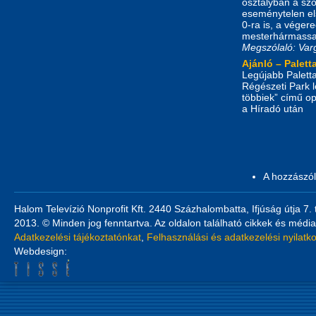
osztályban a szo
eseménytelen els
0-ra is, a vége
mesterhármassal
Megszólaló: Var
Ajánló – Palett
Legújabb Palett
Régészeti Park l
többiek” című op
a Híradó után
A hozzászó
Halom Televízió Nonprofit Kft. 2440 Százhalombatta, Ifjúság útja 7.
2013. © Minden jog fenntartva. Az oldalon található cikkek és média
Adatkezelési tájékoztatónkat
,
Felhasználási és adatkezelési nyilatk
Webdesign: