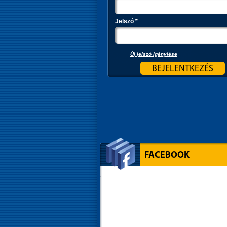
Jelszó
*
Új jelszó igénylése
FACEBOOK