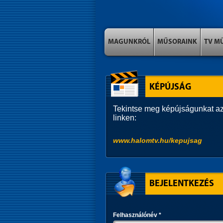
MAGUNKRÓL
MŰSORAINK
TV M
KÉPÚJSÁG
Tekintse meg képújságunkat az
linken:
www.halomtv.hu/kepujsag
BEJELENTKEZÉS
Felhasználónév
*