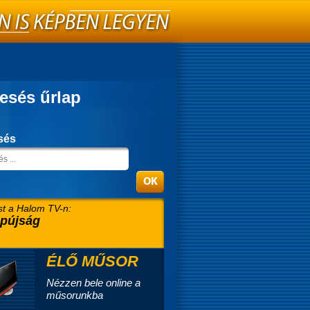
esés űrlap
sés
t a Halom TV-n:
pújság
ÉLŐ MŰSOR
Nézzen bele online a
műsorunkba