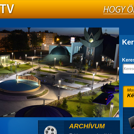
Ker
Kere
Mos
Ké
ARCHÍVUM