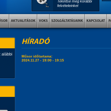
Tekintse meg korábbi
felvételeinket
ŰSOR
AKTUALITÁSOK
VOKS
SZOLGÁLTATÁSAINK
KAPCSOLAT
P
HÍRADÓ
 alábbi
Műsor időtartama:
2024.11.27 -
19:00
-
19:15