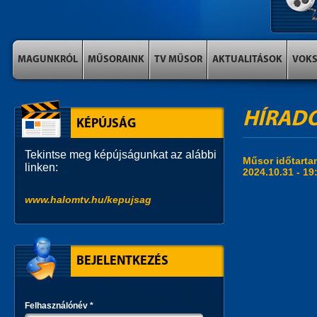
MAGUNKRÓL
MŰSORAINK
TV MŰSOR
AKTUALITÁSOK
VOK
HÍRAD
KÉPÚJSÁG
Tekintse meg képújságunkat az alábbi
Műsor időtart
linken:
2024.10.31 -
19
www.halomtv.hu/kepujsag
BEJELENTKEZÉS
Felhasználónév
*