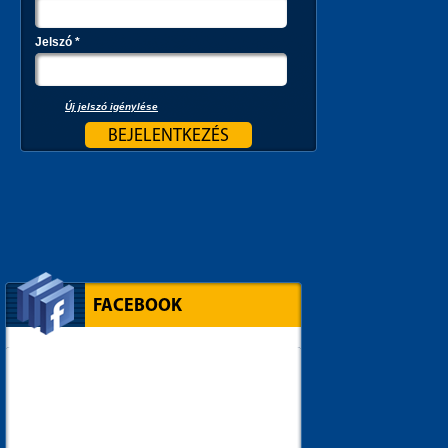
Jelszó
*
Új jelszó igénylése
FACEBOOK