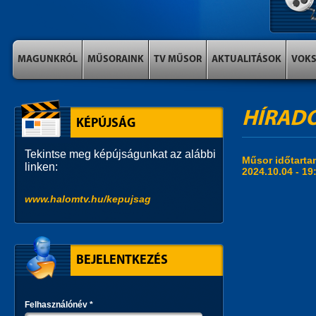
MAGUNKRÓL
MŰSORAINK
TV MŰSOR
AKTUALITÁSOK
VOK
HÍRAD
KÉPÚJSÁG
Tekintse meg képújságunkat az alábbi
Műsor időtart
linken:
2024.10.04 -
19
www.halomtv.hu/kepujsag
BEJELENTKEZÉS
Felhasználónév
*