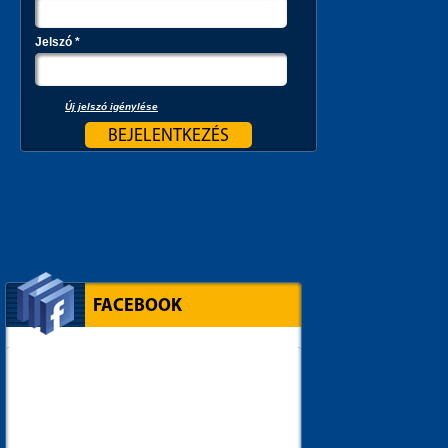
Jelszó
*
Új jelszó igénylése
FACEBOOK