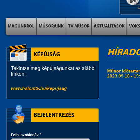
MAGUNKRÓL
MŰSORAINK
TV MŰSOR
AKTUALITÁSOK
VOK
HÍRAD
KÉPÚJSÁG
Tekintse meg képújságunkat az alábbi
Műsor időtart
linken:
2023.09.18 -
19
www.halomtv.hu/kepujsag
BEJELENTKEZÉS
Felhasználónév
*