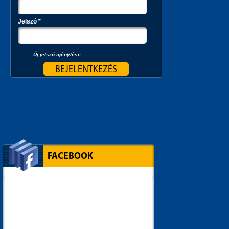
Jelszó
*
Új jelszó igénylése
FACEBOOK