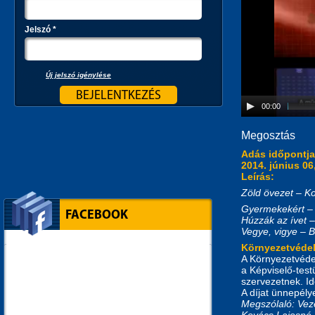
Jelszó
*
Új jelszó igénylése
00:00
Megosztás
Adás időpontj
2014. június 06
Leírás:
Zöld övezet – K
Gyermekekért – 
FACEBOOK
Húzzák az ívet 
Vegye, vigye – 
Környezetvédel
A Környezetvéde
a Képviselő-test
szervezetnek. I
A díjat ünnepély
Megszólaló: Vez
Kovács Lajosné 