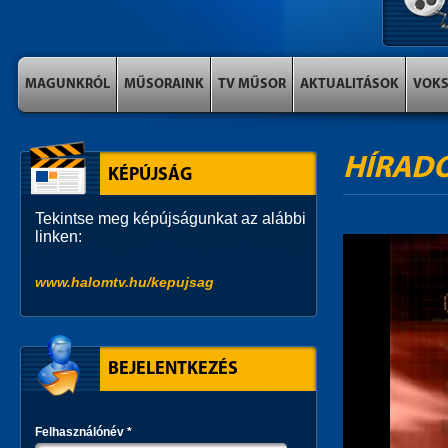
MAGUNKRÓL
MŰSORAINK
TV MŰSOR
AKTUALITÁSOK
VOK
HÍRAD
KÉPÚJSÁG
Tekintse meg képújságunkat az alábbi
linken:
www.halomtv.hu/kepujsag
BEJELENTKEZÉS
Felhasználónév
*