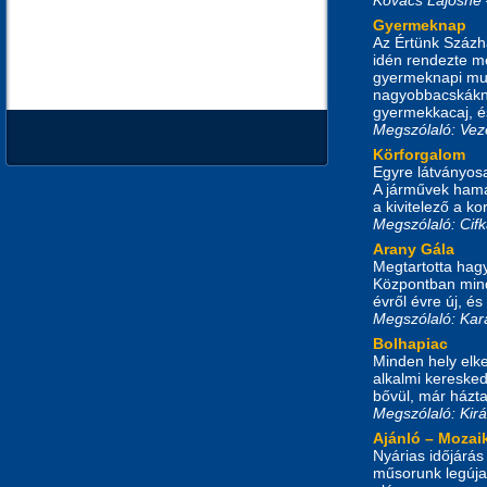
Gyermeknap
Az Értünk Százha
idén rendezte m
gyermeknapi mul
nagyobbacskákna
gyermekkacaj, é
Megszólaló: Vez
Körforgalom
Egyre látványos
A járművek hama
a kivitelező a k
Megszólaló: Cif
Arany Gála
Megtartotta hag
Központban minde
évről évre új, és
Megszólaló: Ka
Bolhapiac
Minden hely elke
alkalmi keresked
bővül, már házta
Megszólaló: Királ
Ajánló – Mozai
Nyárias időjárás
műsorunk legúja