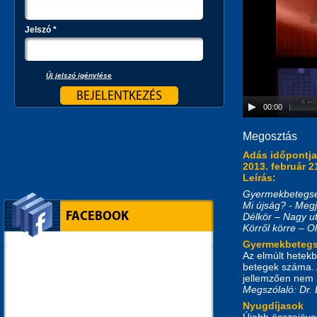
Jelszó
*
Új jelszó igénylése
00:00
Megosztás
Adás időpontj
2013. február 2
Leírás:
Gyermekbetegség
Mi újság? - Meg
FACEBOOK
Délkör – Nagy ut
Körről körre – 
Gyermekbeteg
Az elmúlt hetekb
betegek száma. A
jellemzően nem az
Megszólaló: Dr.
Nyugdíjasok
Újabb összejöve