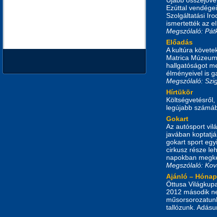
Ezúttal vendégei
Szolgáltatási Ir
ismertették az el
Megszólaló: Pátk
Előadás
A kultúra követe
Matrica Múzeum 
hallgatóságot me
élményeivel is 
Megszólaló: Szig
Hírtükör
Költségvetésről,
legújabb számáb
Gokart
Az autósport vil
javában koptatjá
gokart sport eg
cirkusz része l
napokban megkez
Megszólaló: Kov
Ajánló – Hónap
Öttusa Világkupa,
2012 második ne
műsorsorozatunk
tallózunk. Adásu