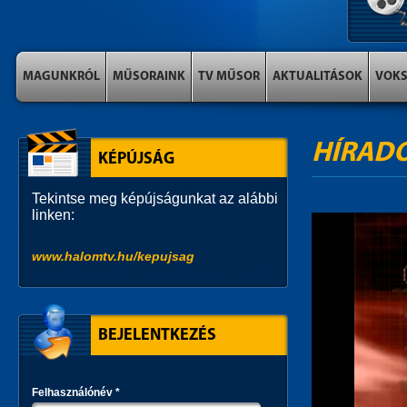
MAGUNKRÓL
MŰSORAINK
TV MŰSOR
AKTUALITÁSOK
VOK
HÍRAD
KÉPÚJSÁG
Tekintse meg képújságunkat az alábbi
linken:
www.halomtv.hu/kepujsag
BEJELENTKEZÉS
Felhasználónév
*