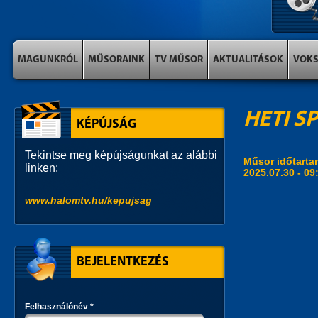
MAGUNKRÓL
MŰSORAINK
TV MŰSOR
AKTUALITÁSOK
VOK
HETI SP
KÉPÚJSÁG
Tekintse meg képújságunkat az alábbi
Műsor időtart
linken:
2025.07.30 -
09
www.halomtv.hu/kepujsag
BEJELENTKEZÉS
Felhasználónév
*