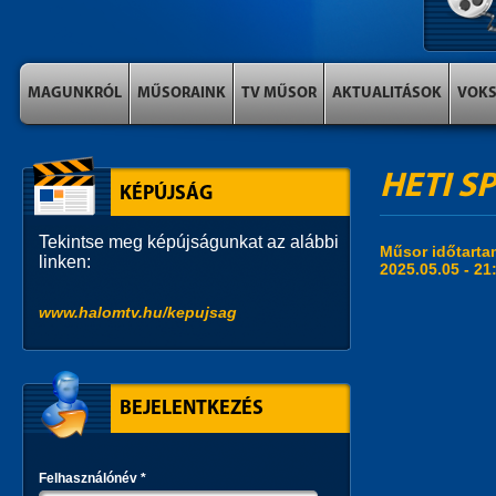
MAGUNKRÓL
MŰSORAINK
TV MŰSOR
AKTUALITÁSOK
VOK
HETI SP
KÉPÚJSÁG
Tekintse meg képújságunkat az alábbi
Műsor időtart
linken:
2025.05.05 -
21
www.halomtv.hu/kepujsag
BEJELENTKEZÉS
Felhasználónév
*