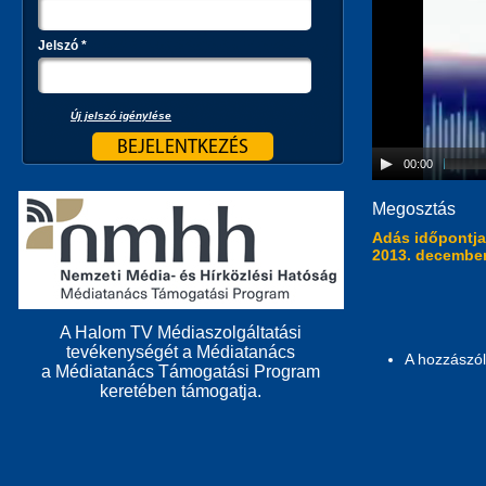
Jelszó
*
Új jelszó igénylése
00:00
Megosztás
Adás időpontj
2013. december
A Halom TV Médiaszolgáltatási
tevékenységét a Médiatanács
A hozzászó
a Médiatanács Támogatási Program
keretében támogatja.