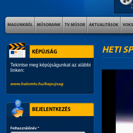
MAGUNKRÓL
MŰSORAINK
TV MŰSOR
AKTUALITÁSOK
VOK
HETI S
KÉPÚJSÁG
Tekintse meg képújságunkat az alábbi
linken:
www.halomtv.hu/kepujsag
BEJELENTKEZÉS
Felhasználónév
*