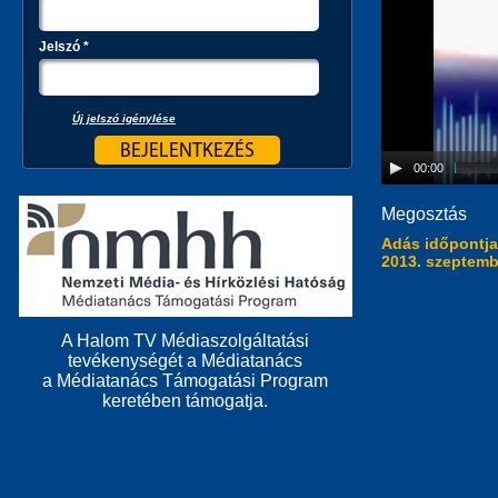
Jelszó
*
Új jelszó igénylése
00:00
Megosztás
Adás időpontj
2013. szeptemb
A Halom TV Médiaszolgáltatási
tevékenységét a Médiatanács
a Médiatanács Támogatási Program
keretében támogatja.