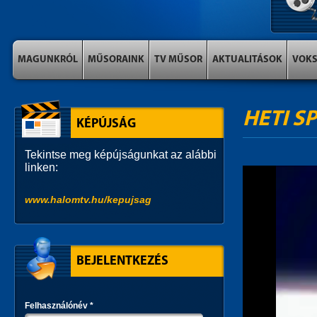
MAGUNKRÓL
MŰSORAINK
TV MŰSOR
AKTUALITÁSOK
VOK
HETI S
KÉPÚJSÁG
Tekintse meg képújságunkat az alábbi
linken:
www.halomtv.hu/kepujsag
BEJELENTKEZÉS
Felhasználónév
*