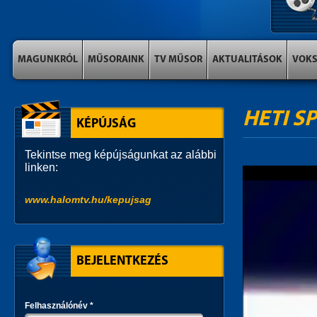
MAGUNKRÓL
MŰSORAINK
TV MŰSOR
AKTUALITÁSOK
VOK
HETI S
KÉPÚJSÁG
Tekintse meg képújságunkat az alábbi
linken:
www.halomtv.hu/kepujsag
BEJELENTKEZÉS
Felhasználónév
*