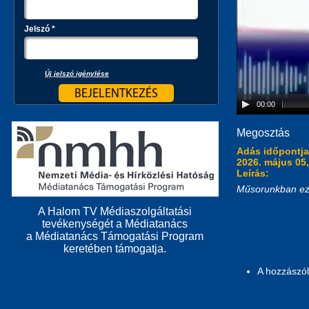
Jelszó
*
Új jelszó igénylése
00:00
Megosztás
Adás időpontj
2026. május 05,
Leírás:
Műsorunkban ezút
A Halom TV Médiaszolgáltatási
tevékenységét a Médiatanács
a Médiatanács Támogatási Program
keretében támogatja.
A hozzászó