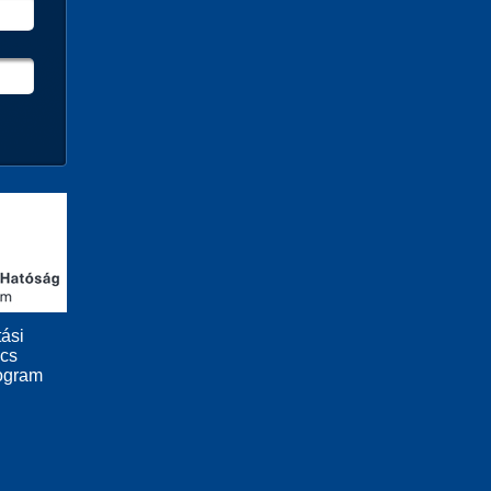
ási
ács
ogram