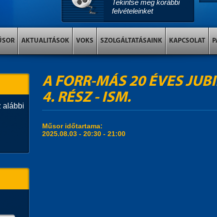
Tekintse meg korábbi
felvételeinket
ŰSOR
AKTUALITÁSOK
VOKS
SZOLGÁLTATÁSAINK
KAPCSOLAT
P
A FORR-MÁS 20 ÉVES JUB
4. RÉSZ - ISM.
 alábbi
Műsor időtartama:
2025.08.03 -
20:30
-
21:00