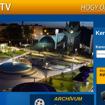
Ker
Kere
Mos
Ké
ARCHÍVUM