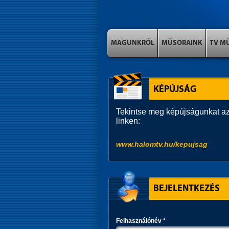
MAGUNKRÓL
MŰSORAINK
TV M
KÉPÚJSÁG
Tekintse meg képújságunkat az
linken:
www.halomtv.hu/kepujsag
BEJELENTKEZÉS
Felhasználónév
*