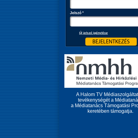
Jelszó
*
Új jelszó igénylése
A Halom TV Médiaszolgáltat
tevékenységét a Médiatan
a Médiatanács Támogatási Pr
keretében támogatja.