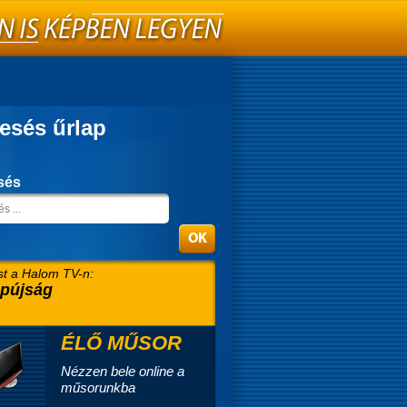
esés űrlap
sés
t a Halom TV-n:
pújság
ÉLŐ MŰSOR
Nézzen bele online a
műsorunkba