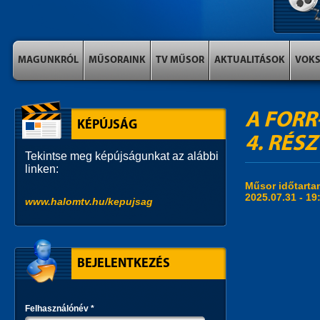
MAGUNKRÓL
MŰSORAINK
TV MŰSOR
AKTUALITÁSOK
VOK
A FORR
KÉPÚJSÁG
4. RÉSZ
Tekintse meg képújságunkat az alábbi
linken:
Műsor időtart
2025.07.31 -
19
www.halomtv.hu/kepujsag
BEJELENTKEZÉS
Felhasználónév
*