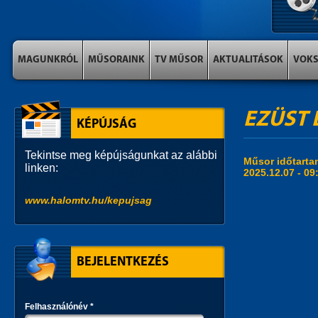
MAGUNKRÓL
MŰSORAINK
TV MŰSOR
AKTUALITÁSOK
VOK
EZÜST É
KÉPÚJSÁG
Tekintse meg képújságunkat az alábbi
Műsor időtart
linken:
2025.12.07 -
09
www.halomtv.hu/kepujsag
BEJELENTKEZÉS
Felhasználónév
*