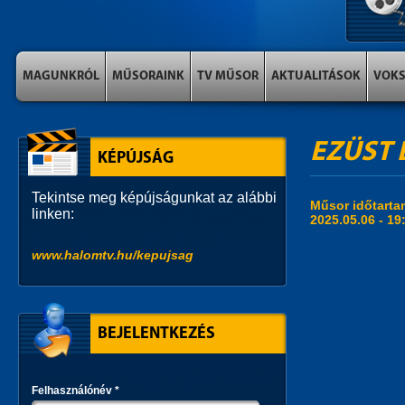
MAGUNKRÓL
MŰSORAINK
TV MŰSOR
AKTUALITÁSOK
VOK
EZÜST É
KÉPÚJSÁG
Tekintse meg képújságunkat az alábbi
Műsor időtart
linken:
2025.05.06 -
19
www.halomtv.hu/kepujsag
BEJELENTKEZÉS
Felhasználónév
*