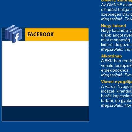
Az OMNYE alapsz
előadást hallgat
szépséges Dávid 
Megszólaló: Tol
Nagy kaland
Nagy kalandra vá
FACEBOOK
újabb angol nye
mint manapság. T
kiderül dolgozot
Megszólaló: Teh
Alkotónap
A BKK-ban rende
vonalú tusrajzok
érdeklődőkhöz.
Megszólaló: Pim
Városi nyugdíj
A Városi Nyugdíj
időszak kirándul
baráti kapcsolat
tartani, de gyak
Megszólaló: Hor