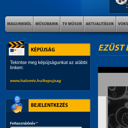
MAGUNKRÓL
MŰSORAINK
TV MŰSOR
AKTUALITÁSOK
VOK
EZÜST 
KÉPÚJSÁG
Tekintse meg képújságunkat az alábbi
linken:
www.halomtv.hu/kepujsag
BEJELENTKEZÉS
Felhasználónév
*