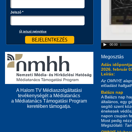
Jelszó
*
Új jelszó igénylése
00:00
Megosztás
Adás időpontj
2026. február 0
Leírás:
Az OMNYE alapsz
előadást hallga
A Halom TV Médiaszolgáltatási
Balázs nap
tevékenységét a Médiatanács
A Balázs nap hag
a Médiatanács Támogatási Program
általános, egy 
keretében támogatja.
segítő szent köz
énekesek védősze
napon csupán fe
Most pedig nézz
Megszólaló: Tam
OMNYE klubna