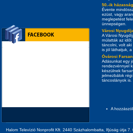
50.-ik házasság
Évente mindössz
ezüst, vagy ara
meglepetést fele
ünnepségen.
Városi Nyugdíj
FACEBOOK
A Városi Nyugdí
múlatták az időt
táncolni, volt ak
is jól láthatjuk, 
Óvárosi Farsan
Adásunkat egy jó
rendezvénnyel k
készülnek farsan
jelmezbálok régi
táncoslányok is.
A hozzászó
Halom Televízió Nonprofit Kft. 2440 Százhalombatta, Ifjúság útja 7.