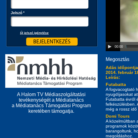
Jelszó
*
Új jelszó igénylése
00:00
Megosztás
Adás időpontj
2014. február 1
Leírás:
Futabatta
A fogvacogtató h
nyugdíjasokat at
A Halom TV Médiaszolgáltatási
Futabatta évről 
tevékenységét a Médiatanács
felkészülésben. A
a Médiatanács Támogatási Program
még a rossz idő 
keretében támogatja.
Domi Tours
A közelmúltban a
programok között
barangoltunk, h
megoldáshoz.