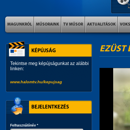
MAGUNKRÓL
MŰSORAINK
TV MŰSOR
AKTUALITÁSOK
VOK
EZÜST 
KÉPÚJSÁG
Tekintse meg képújságunkat az alábbi
linken:
www.halomtv.hu/kepujsag
BEJELENTKEZÉS
Felhasználónév
*