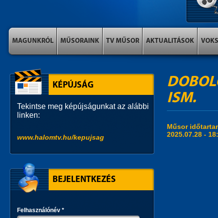
MAGUNKRÓL
MŰSORAINK
TV MŰSOR
AKTUALITÁSOK
VOK
DOBOLÓ
KÉPÚJSÁG
ISM.
Tekintse meg képújságunkat az alábbi
linken:
Műsor időtart
2025.07.28 -
18
www.halomtv.hu/kepujsag
BEJELENTKEZÉS
Felhasználónév
*