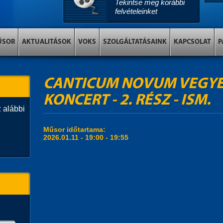
Tekintse meg korábbi
felvételeinket
ŰSOR
AKTUALITÁSOK
VOKS
SZOLGÁLTATÁSAINK
KAPCSOLAT
P
CANTICUM NOVUM VEGYE
KONCERT - 2. RÉSZ - ISM.
 alábbi
Műsor időtartama:
2026.01.11 -
19:00
-
19:55