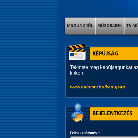
MAGUNKRÓL
MŰSORAINK
TV M
KÉPÚJSÁG
Tekintse meg képújságunkat az
linken:
www.halomtv.hu/kepujsag
BEJELENTKEZÉS
Felhasználónév
*