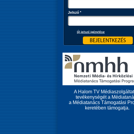
Jelszó
*
Új jelszó igénylése
A Halom TV Médiaszolgáltat
tevékenységét a Médiatan
a Médiatanács Támogatási Pr
keretében támogatja.