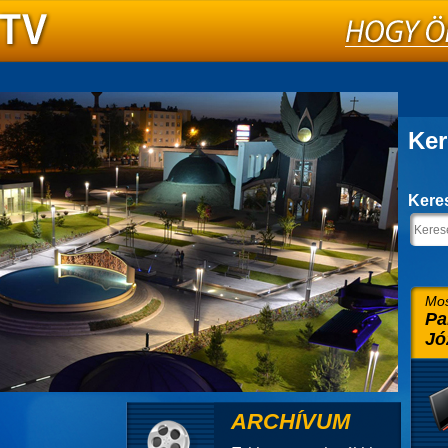
Ker
Kere
Mos
Pa
Jó
ARCHÍVUM