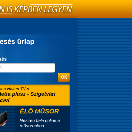
esés űrlap
sés
t a Halom TV-n:
letta plusz - Szigetvári
zsef
ÉLŐ MŰSOR
Nézzen bele online a
műsorunkba