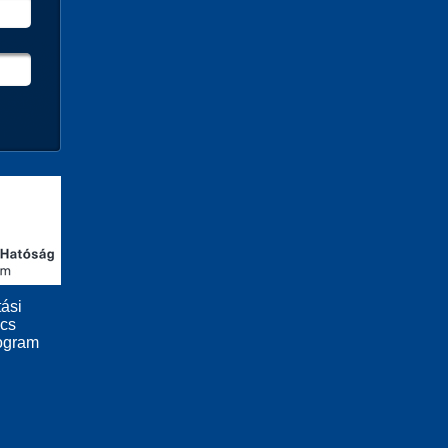
ási
ács
ogram