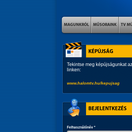
MAGUNKRÓL
MŰSORAINK
TV M
KÉPÚJSÁG
Tekintse meg képújságunkat az
linken:
www.halomtv.hu/kepujsag
BEJELENTKEZÉS
Felhasználónév
*