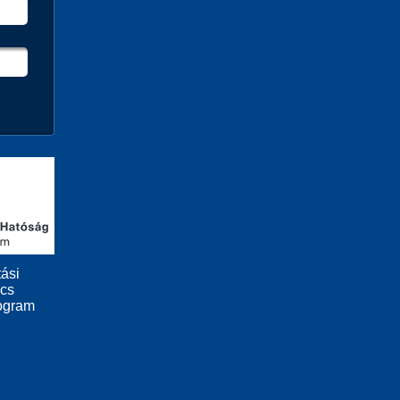
ási
ács
ogram