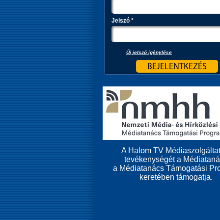
Jelszó
*
Új jelszó igénylése
A Halom TV Médiaszolgáltat
tevékenységét a Médiatan
a Médiatanács Támogatási Pr
keretében támogatja.