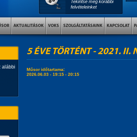
Tekintse meg korábbi
felvételeinket
ŰSOR
AKTUALITÁSOK
VOKS
SZOLGÁLTATÁSAINK
KAPCSOLAT
P
5 ÉVE TÖRTÉNT - 2021. II
 alábbi
Műsor időtartama:
2026.06.03 -
19:15
-
20:15