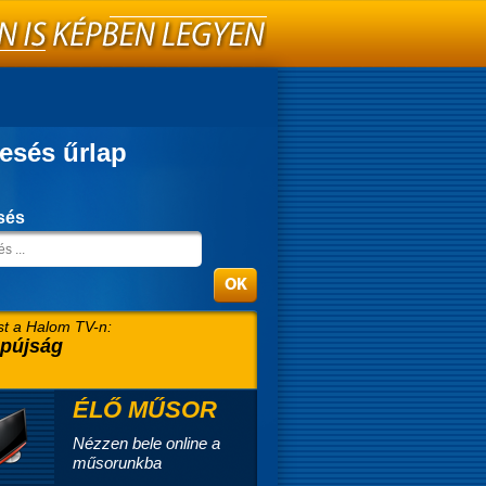
esés űrlap
sés
t a Halom TV-n:
pújság
ÉLŐ MŰSOR
Nézzen bele online a
műsorunkba