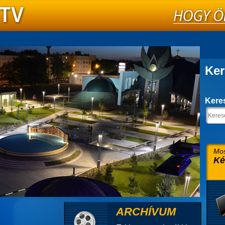
Ker
Kere
Mos
Ké
ARCHÍVUM