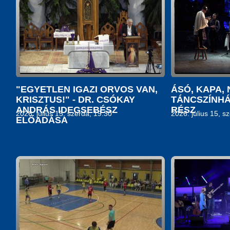
"EGYETLEN IGAZI ORVOS VAN,
ÁSÓ, KAPA,
KRISZTUS!" - DR. CSÓKAY
TÁNCSZÍNHÁZ
ANDRÁS IDEGSEBÉSZ
RÉSZ
2026. július 15, szerda, 19:30
2026. július 15, s
ELŐADÁSA