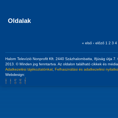
Oldalak
« első
‹ előző
1
2
3
4
Halom Televízió Nonprofit Kft. 2440 Százhalombatta, Ifjúság útja 7.
2013. © Minden jog fenntartva. Az oldalon található cikkek és média
Adatkezelési tájékoztatónkat
,
Felhasználási és adatkezelési nyilatk
Webdesign: