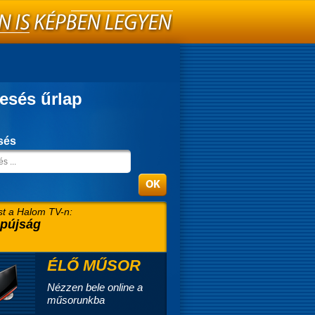
esés űrlap
sés
t a Halom TV-n:
pújság
ÉLŐ MŰSOR
Nézzen bele online a
műsorunkba