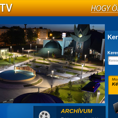
Ker
Kere
Mos
Ké
ARCHÍVUM