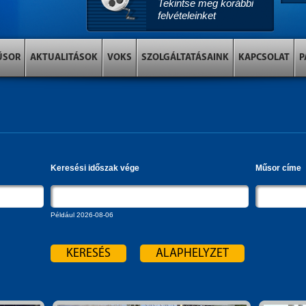
Tekintse meg korábbi
felvételeinket
ŰSOR
AKTUALITÁSOK
VOKS
SZOLGÁLTATÁSAINK
KAPCSOLAT
P
Keresési időszak vége
Műsor címe
Például 2026-08-06