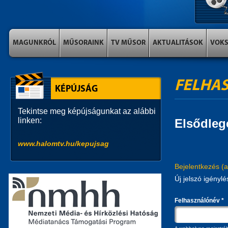
MAGUNKRÓL
MŰSORAINK
TV MŰSOR
AKTUALITÁSOK
VOK
FELHAS
KÉPÚJSÁG
Tekintse meg képújságunkat az alábbi
linken:
Elsődleg
www.halomtv.hu/kepujsag
Bejelentkezés
(a
Új jelszó igénylé
Felhasználónév
*