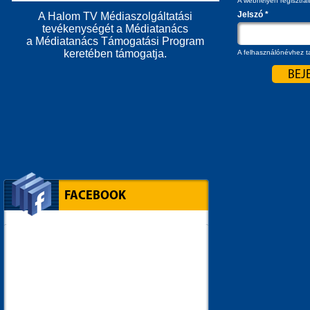
A webhelyen regisztrál
Jelszó
*
A Halom TV Médiaszolgáltatási
tevékenységét a Médiatanács
a Médiatanács Támogatási Program
keretében támogatja.
A felhasználónévhez ta
FACEBOOK