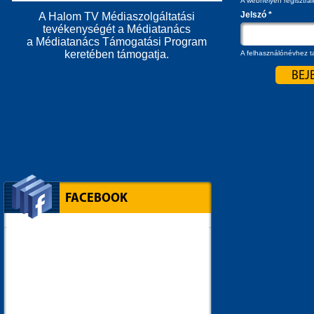
A webhelyen regisztrál
Jelszó
*
A Halom TV Médiaszolgáltatási
tevékenységét a Médiatanács
a Médiatanács Támogatási Program
keretében támogatja.
A felhasználónévhez ta
FACEBOOK