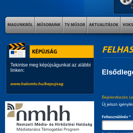
MAGUNKRÓL
MŰSORAINK
TV MŰSOR
AKTUALITÁSOK
VOK
FELHAS
KÉPÚJSÁG
Tekintse meg képújságunkat az alábbi
linken:
Elsődleg
www.halomtv.hu/kepujsag
Bejelentkezés
(a
Új jelszó igénylé
Felhasználónév
*