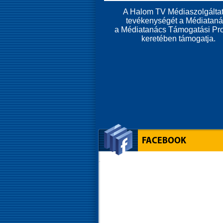
A Halom TV Médiaszolgáltat
tevékenységét a Médiatan
a Médiatanács Támogatási Pr
keretében támogatja.
FACEBOOK