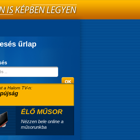
esés űrlap
sés
t a Halom TV-n:
pújság
ÉLŐ MŰSOR
Nézzen bele online a
műsorunkba