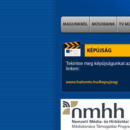
MAGUNKRÓL
MŰSORAINK
TV M
KÉPÚJSÁG
Tekintse meg képújságunkat az
linken:
www.halomtv.hu/kepujsag