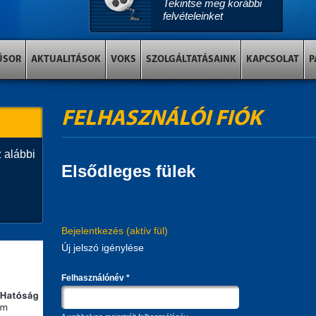
Tekintse meg korábbi
felvételeinket
ŰSOR
AKTUALITÁSOK
VOKS
SZOLGÁLTATÁSAINK
KAPCSOLAT
P
FELHASZNÁLÓI FIÓK
 alábbi
Elsődleges fülek
Bejelentkezés
(aktív fül)
Új jelszó igénylése
Felhasználónév
*