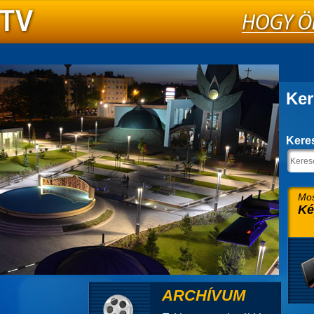
Ker
Kere
Mos
Ké
ARCHÍVUM