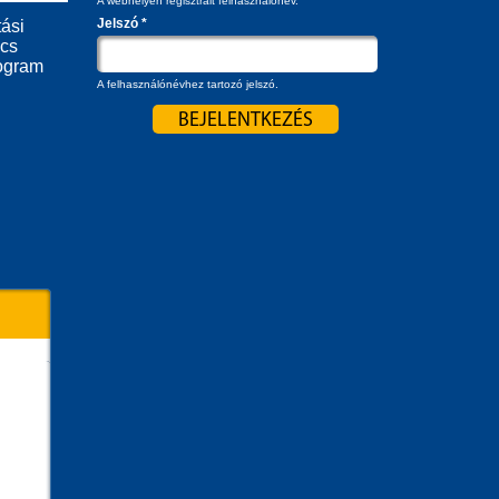
A webhelyen regisztrált felhasználónév.
Jelszó
*
ási
ács
ogram
A felhasználónévhez tartozó jelszó.