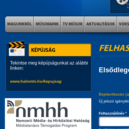
MAGUNKRÓL
MŰSORAINK
TV MŰSOR
AKTUALITÁSOK
VOK
FELHAS
KÉPÚJSÁG
Tekintse meg képújságunkat az alábbi
linken:
Elsődleg
www.halomtv.hu/kepujsag
Bejelentkezés
(a
Új jelszó igénylé
Felhasználónév
*