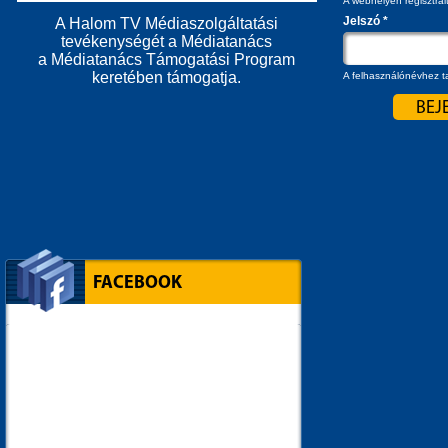
A webhelyen regisztrál
Jelszó
*
A Halom TV Médiaszolgáltatási
tevékenységét a Médiatanács
a Médiatanács Támogatási Program
keretében támogatja.
A felhasználónévhez ta
FACEBOOK