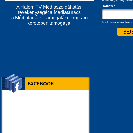
A webhelyen regisztrál
Jelszó
*
A Halom TV Médiaszolgáltatási
tevékenységét a Médiatanács
a Médiatanács Támogatási Program
keretében támogatja.
A felhasználónévhez ta
FACEBOOK