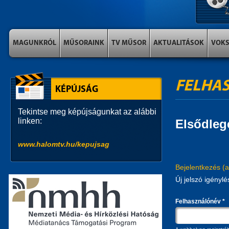
MAGUNKRÓL
MŰSORAINK
TV MŰSOR
AKTUALITÁSOK
VOK
FELHAS
KÉPÚJSÁG
Tekintse meg képújságunkat az alábbi
linken:
Elsődleg
www.halomtv.hu/kepujsag
Bejelentkezés
(a
Új jelszó igénylé
Felhasználónév
*