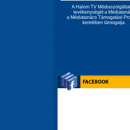
A Halom TV Médiaszolgáltat
tevékenységét a Médiatan
a Médiatanács Támogatási Pr
keretében támogatja.
FACEBOOK