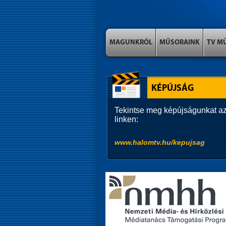
MAGUNKRÓL
MŰSORAINK
TV M
KÉPÚJSÁG
Tekintse meg képújságunkat az
linken:
www.halomtv.hu/kepujsag