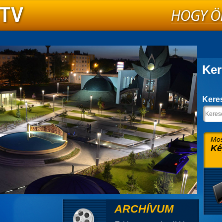
Ker
Kere
Mos
Ké
ARCHÍVUM