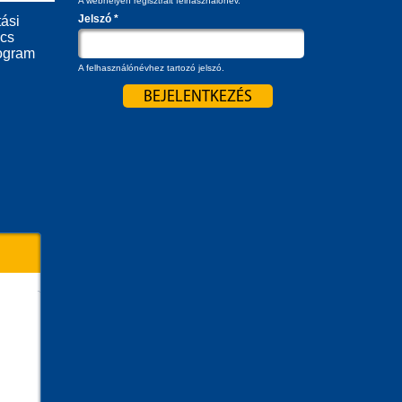
A webhelyen regisztrált felhasználónév.
Jelszó
*
ási
ács
ogram
A felhasználónévhez tartozó jelszó.