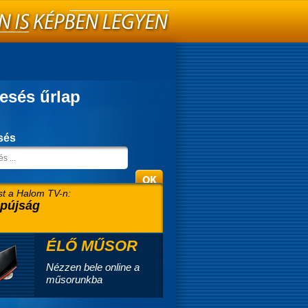
esés űrlap
sés
t a Halom TV-n:
pújság
ÉLŐ MŰSOR
Nézzen bele online a
műsorunkba