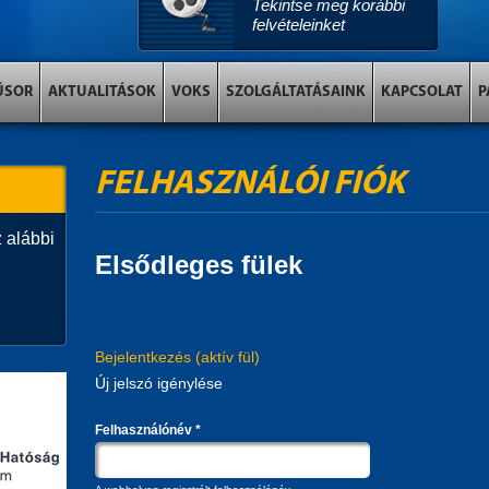
Tekintse meg korábbi
felvételeinket
ŰSOR
AKTUALITÁSOK
VOKS
SZOLGÁLTATÁSAINK
KAPCSOLAT
P
FELHASZNÁLÓI FIÓK
 alábbi
Elsődleges fülek
Bejelentkezés
(aktív fül)
Új jelszó igénylése
Felhasználónév
*