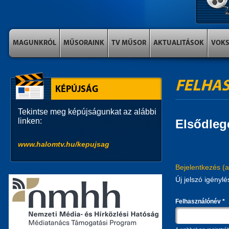
MAGUNKRÓL
MŰSORAINK
TV MŰSOR
AKTUALITÁSOK
VOK
FELHAS
KÉPÚJSÁG
Tekintse meg képújságunkat az alábbi
linken:
Elsődleg
www.halomtv.hu/kepujsag
Bejelentkezés
(a
Új jelszó igénylé
Felhasználónév
*