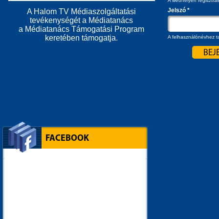
A webhelyen regisztrál
Jelszó
*
A Halom TV Médiaszolgáltatási
tevékenységét a Médiatanács
a Médiatanács Támogatási Program
keretében támogatja.
A felhasználónévhez ta
FACEBOOK