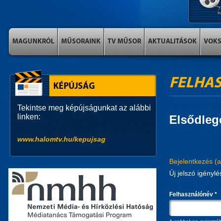
MAGUNKRÓL
MŰSORAINK
TV MŰSOR
AKTUALITÁSOK
VOK
FELHAS
KÉPÚJSÁG
Tekintse meg képújságunkat az alábbi
linken:
Elsődleg
www.halomtv.hu/kepujsag
Bejelentkezés
(a
Új jelszó igénylé
Felhasználónév
*