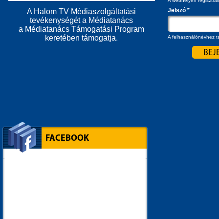
A webhelyen regisztrál
Jelszó
*
A Halom TV Médiaszolgáltatási
tevékenységét a Médiatanács
a Médiatanács Támogatási Program
keretében támogatja.
A felhasználónévhez ta
FACEBOOK